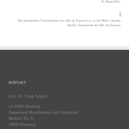
Dr. Beate Hörr
Die anwesenden Vertreterinnen der dbb rlp Frauen (u.a. in der Mitte: Claudia
Rüdell, Vorsitzende der dbb rlp Frauen)
KONTAKT
Prof. Dr. Frank Schäfer
c/o HAW Hamburg
Department Maschinenbau und Produktion
Berliner Tor 21
20099 Hamburg