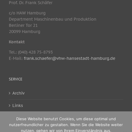
Prof. Dr. Frank Schäfer
c/o HAW Hamburg
Department Maschinenbau und Produktion
Berliner Tor 21
20099 Hamburg
Kontakt
Tel.: (040) 428 75-8793
E-Mail:
frank.schaefer@vhw-hansestadt-hamburg.de
SERVICE
Archiv
Links
www.vhw-bund.de
Diese Website benutzt Cookies, um diese optimal und
nutzerfreundlicher zu gestalten. Wenn Sie die Website weiter
nutzen, gehen wir von Ihrem Einverständnis aus.